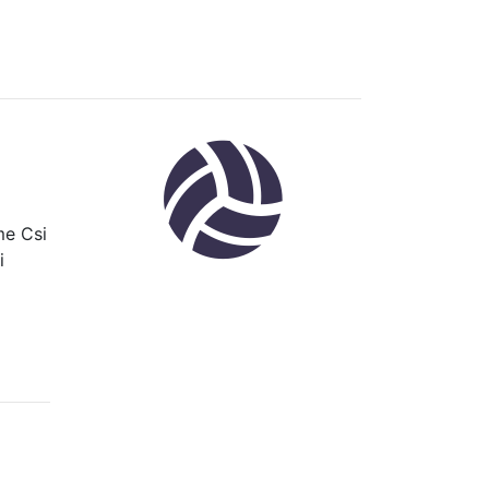
me Csi
i