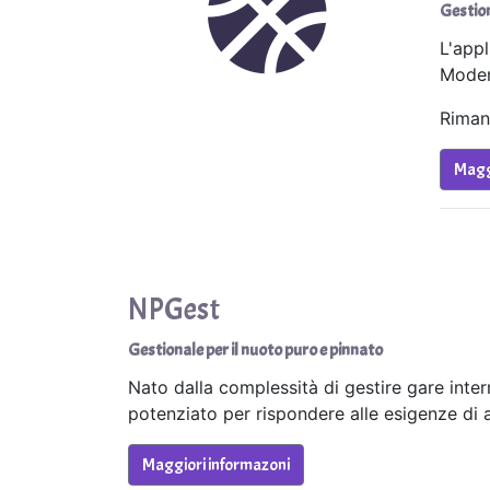
Gestion
L'appl
Moden
Rimane
Magg
NPGest
Gestionale per il nuoto puro e pinnato
Nato dalla complessità di gestire gare inter
potenziato per rispondere alle esigenze di al
Maggiori informazoni